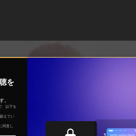
視聴を
す。
で、以下を
を超えてい
に同意し