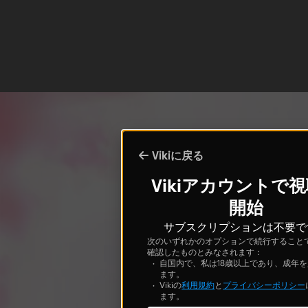
Vikiに戻る
Vikiアカウントで
開始
サブスクリプションは不要で
次のいずれかのオプションで続行すること
確認したものとみなされます：
自国内で、私は18歳以上であり、成年
ます。
Vikiの
利用規約
と
プライバシーポリシー
ます。