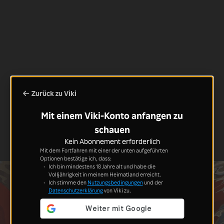
Zurück zu Viki
Mit einem Viki-Konto anfangen zu
schauen
Kein Abonnement erforderlich
Mit dem Fortfahren mit einer der unten aufgeführten
Optionen bestätige ich, dass:
Ich bin mindestens 18 Jahre alt und habe die
Volljährigkeit in meinem Heimatland erreicht.
Ich stimme den
Nutzungsbedingungen
und der
Datenschutzerklärung
von Viki zu.