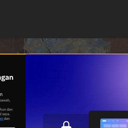
ngan
an
bawah,
ahun dan
l saya.
an
dan