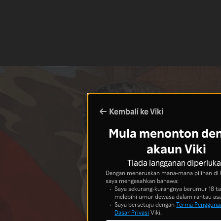
Kembali ke Viki
Mula menonton de
akaun Viki
Tiada langganan diperluk
Dengan meneruskan mana-mana pilihan di 
saya mengesahkan bahawa:
Saya sekurang-kurangnya berumur 18 t
melebihi umur dewasa dalam rantau asa
Saya bersetuju dengan
Terma Pengguna
Dasar Privasi
Viki.