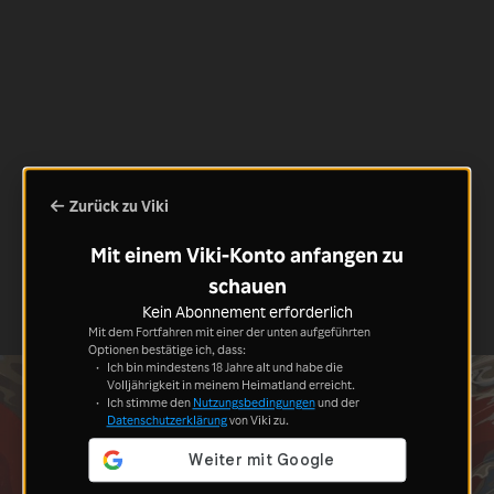
Zurück zu Viki
Mit einem Viki-Konto anfangen zu
schauen
Kein Abonnement erforderlich
Mit dem Fortfahren mit einer der unten aufgeführten
Optionen bestätige ich, dass:
Ich bin mindestens 18 Jahre alt und habe die
Volljährigkeit in meinem Heimatland erreicht.
Ich stimme den
Nutzungsbedingungen
und der
Datenschutzerklärung
von Viki zu.