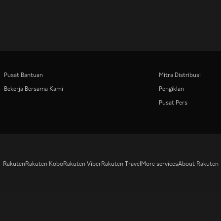
Pusat Bantuan
Mitra Distribusi
Bekerja Bersama Kami
Pengiklan
Pusat Pers
Rakuten
Rakuten Kobo
Rakuten Viber
Rakuten Travel
More services
About Rakuten