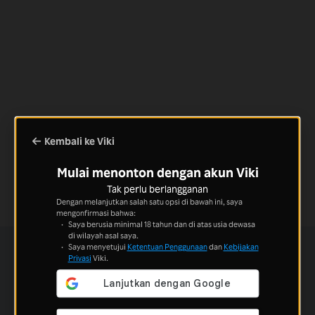
Kembali ke Viki
Mulai menonton dengan akun Viki
Tak perlu berlangganan
Dengan melanjutkan salah satu opsi di bawah ini, saya
mengonfirmasi bahwa:
Saya berusia minimal 18 tahun dan di atas usia dewasa
di wilayah asal saya.
Saya menyetujui
Ketentuan Penggunaan
dan
Kebijakan
Privasi
Viki.