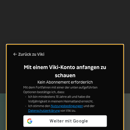
Zurück zu Viki
Mit einem Viki-Konto anfangen zu
schauen
Kein Abonnement erforderlich
Mit dem Fortfahren mit einer der unten aufgeführten
Optionen bestätige ich, dass:
Ich bin mindestens 18 Jahre alt und habe die
Volljährigkeit in meinem Heimatland erreicht.
Ich stimme den
Nutzungsbedingungen
und der
Datenschutzerklärung
von Viki zu.