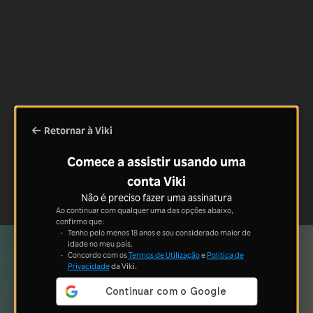
Retornar à Viki
Comece a assistir usando uma
conta Viki
Não é preciso fazer uma assinatura
Ao continuar com qualquer uma das opções abaixo,
confirmo que:
Tenho pelo menos 18 anos e sou considerado maior de
idade no meu país.
Concordo com os
Termos de Utilização
e
Política de
Privacidade
da Viki.