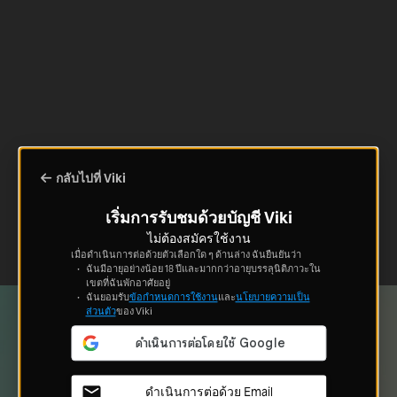
กลับไปที่ Viki
เริ่มการรับชมด้วยบัญชี Viki
ไม่ต้องสมัครใช้งาน
เมื่อดำเนินการต่อด้วยตัวเลือกใด ๆ ด้านล่าง ฉันยืนยันว่า
ฉันมีอายุอย่างน้อย 18 ปีและมากกว่าอายุบรรลุนิติภาวะใน
เขตที่ฉันพักอาศัยอยู่
ฉันยอมรับ
ข้อกำหนดการใช้งาน
และ
นโยบายความเป็น
ส่วนตัว
ของ Viki
ดำเนินการต่อด้วย Email