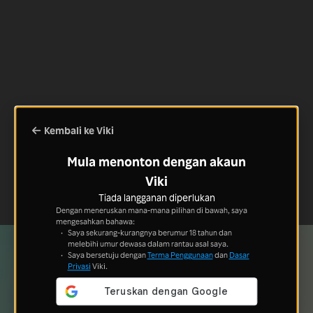
Kembali ke Viki
Mula menonton dengan akaun
Viki
Tiada langganan diperlukan
Dengan meneruskan mana-mana pilihan di bawah, saya
mengesahkan bahawa:
Saya sekurang-kurangnya berumur 18 tahun dan
melebihi umur dewasa dalam rantau asal saya.
Saya bersetuju dengan
Terma Penggunaan
dan
Dasar
Privasi
Viki.