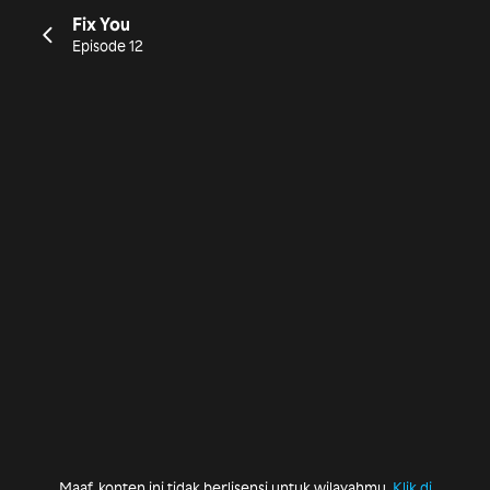
Fix You
Episode 12
Maaf, konten ini tidak berlisensi untuk wilayahmu.
Klik di