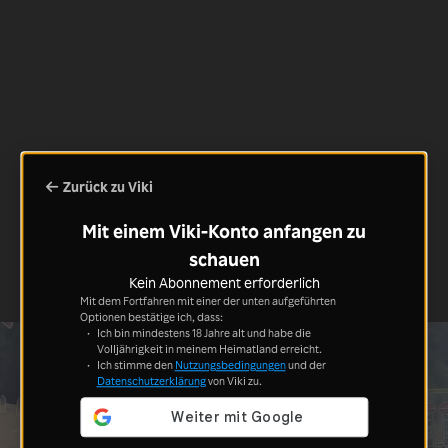
Zurück zu Viki
Mit einem Viki-Konto anfangen zu
schauen
Kein Abonnement erforderlich
Mit dem Fortfahren mit einer der unten aufgeführten
Optionen bestätige ich, dass:
Ich bin mindestens 18 Jahre alt und habe die
Volljährigkeit in meinem Heimatland erreicht.
Ich stimme den
Nutzungsbedingungen
und der
Datenschutzerklärung
von Viki zu.