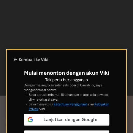
Kembali ke Viki
Mulai menonton dengan akun Viki
Tak perlu berlangganan
Dengan melanjutkan salah satu opsi di bawah ini, saya
mengonfirmasi bahwa:
Saya berusia minimal 18 tahun dan di atas usia dewasa
di wilayah asal saya.
Saya menyetujui
Ketentuan Penggunaan
dan
Kebijakan
Privasi
Viki.