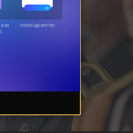
ti e da
Unisciti agli altri fan
to