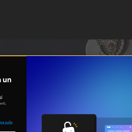
n un
si
nti,
;
va sulla