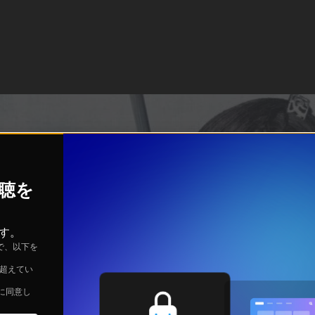
視聴を
す。
で、以下を
を超えてい
に同意し