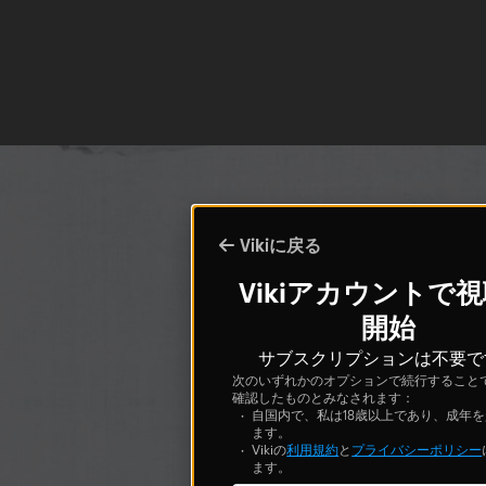
Vikiに戻る
Vikiアカウントで
開始
サブスクリプションは不要で
次のいずれかのオプションで続行すること
確認したものとみなされます：
自国内で、私は18歳以上であり、成年
ます。
Vikiの
利用規約
と
プライバシーポリシー
ます。