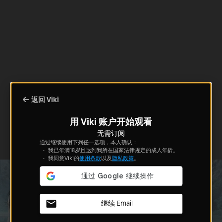
返回 Viki
用 Viki 账户开始观看
无需订阅
通过继续使用下列任一选项，本人确认：
我已年满18岁且达到我所在国家法律规定的成人年龄。
我同意Viki的
使用条款
以及
隐私政策
。
继续 Email