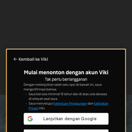
Kembali ke Viki
Mulai menonton dengan akun Viki
Tak perlu berlangganan
Dengan melanjutkan salah satu opsi di bawah ini, saya
mengonfirmasi bahwa:
Saya berusia minimal 18 tahun dan di atas usia dewasa
di wilayah asal saya.
Saya menyetujui
Ketentuan Penggunaan
dan
Kebijakan
Privasi
Viki.