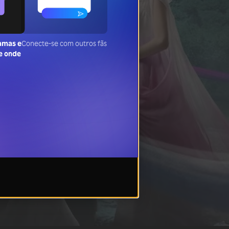
amas e
Conecte-se com outros fãs
e onde