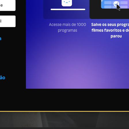
l
Acesse mais de 1000
Salve os seus progr
programas
filmes favoritos e d
parou
a
são