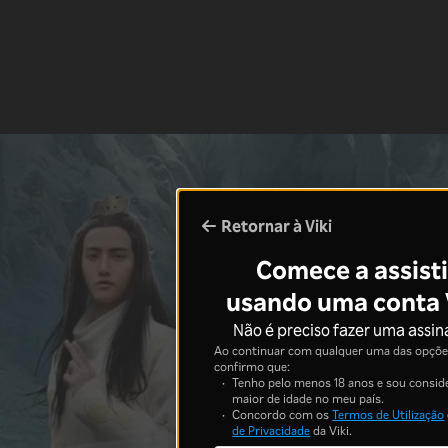
Retornar à Viki
Comece a assisti
usando uma conta 
Não é preciso fazer uma assin
Ao continuar com qualquer uma das opções
confirmo que:
Tenho pelo menos 18 anos e sou consid
maior de idade no meu país.
Concordo com os
Termos de Utilização
de Privacidade
da Viki.