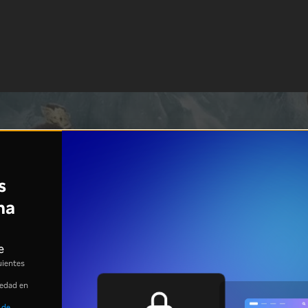
s
na
e
uientes
 edad en
 de