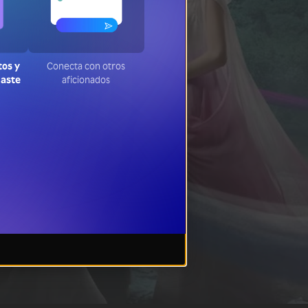
tos y
Conecta con otros
jaste
aficionados