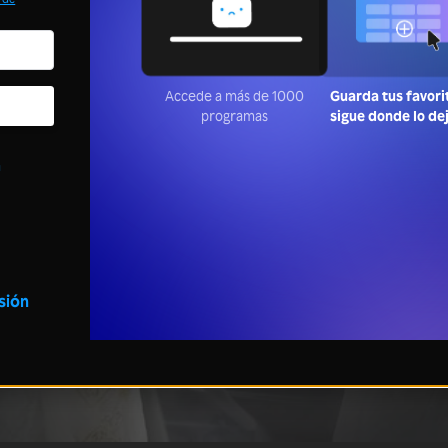
Accede a más de 1000
Guarda tus favori
programas
sigue donde lo de
a
esión