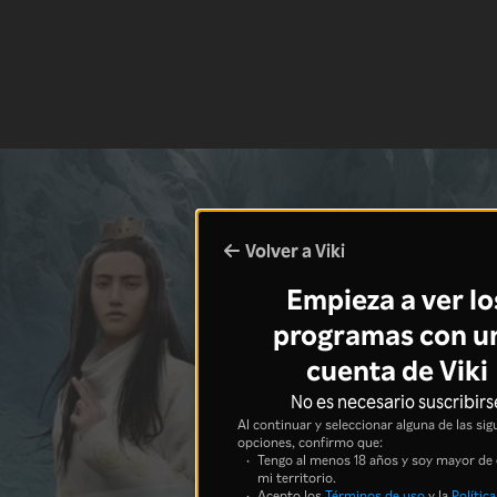
Volver a Viki
Empieza a ver lo
programas con u
cuenta de Viki
No es necesario suscribirs
Al continuar y seleccionar alguna de las sig
opciones, confirmo que:
Tengo al menos 18 años y soy mayor de
mi territorio.
Acepto los
Términos de uso
y la
Política