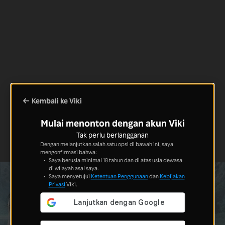
Kembali ke Viki
Mulai menonton dengan akun Viki
Tak perlu berlangganan
Dengan melanjutkan salah satu opsi di bawah ini, saya
mengonfirmasi bahwa:
Saya berusia minimal 18 tahun dan di atas usia dewasa
di wilayah asal saya.
Saya menyetujui
Ketentuan Penggunaan
dan
Kebijakan
Privasi
Viki.