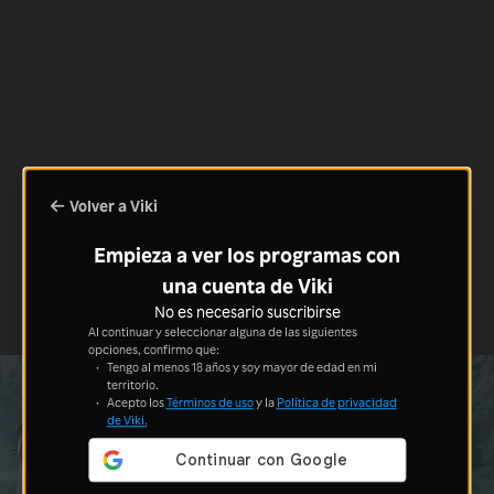
Volver a Viki
Empieza a ver los programas con
una cuenta de Viki
No es necesario suscribirse
Al continuar y seleccionar alguna de las siguientes
opciones, confirmo que:
Tengo al menos 18 años y soy mayor de edad en mi
territorio.
Acepto los
Términos de uso
y la
Política de privacidad
de Viki.