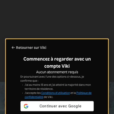
Retourner sur Viki
Commencez à regarder avec un
compte Viki
Aucun abonnement requis
En poursuivant avec l'une des options ci-dessous, je
confirme que :
J'ai au moins 18 ans et j'ai atteint la majorité dans mon
territoire de résidence.
J'accepte les
Conditions d'utilisation
et la
Politique de
confidentialité
de Viki.