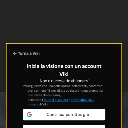
Torna a Viki
Inizia la visione con un account
Viki
Non è necessario abbonarsi
Proseguendo con una delle opzioni sottostanti, confermo:
avere almeno 18 anni di età ed essere maggiorenne nel
mio Paese di residenza;
accettare i
Termini di utilizzo
e
Informativa sulla
privacy
di Viki.