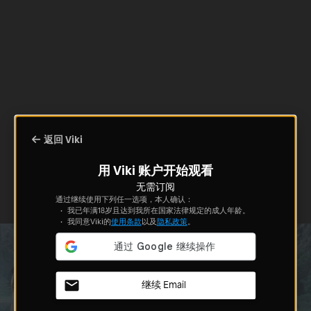
返回 Viki
用 Viki 账户开始观看
无需订阅
通过继续使用下列任一选项，本人确认：
我已年满18岁且达到我所在国家法律规定的成人年龄。
我同意Viki的
使用条款
以及
隐私政策
。
继续 Email