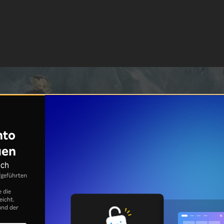
nto
uen
ich
fgeführten
e die
eicht.
nd der