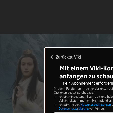
Zurück zu Viki
Mit einem Viki-Ko
anfangen zu scha
Kein Abonnement erforderl
Mit dem Fortfahren mit einer der unten au
Optionen bestätige ich, dass:
Ich bin mindestens 18 Jahre alt und hab
Volljährigkeit in meinem Heimatland err
Ich stimme den
Nutzungsbedingungen
u
Datenschutzerklärung
von Viki zu.