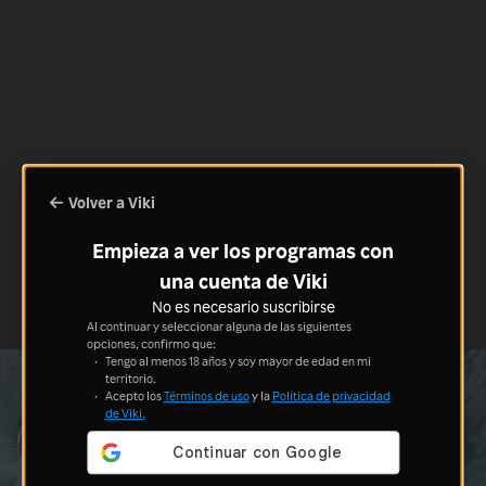
Volver a Viki
Empieza a ver los programas con
una cuenta de Viki
No es necesario suscribirse
Al continuar y seleccionar alguna de las siguientes
opciones, confirmo que:
Tengo al menos 18 años y soy mayor de edad en mi
territorio.
Acepto los
Términos de uso
y la
Política de privacidad
de Viki.