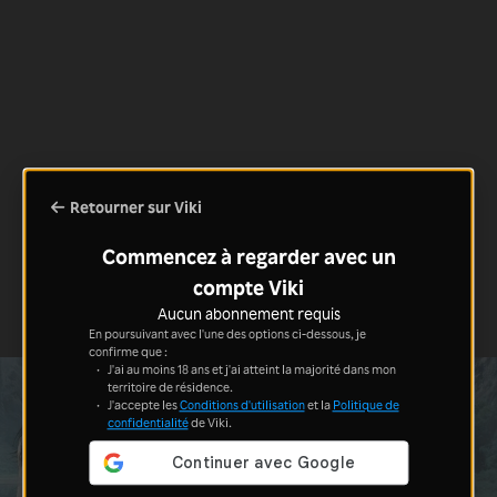
Retourner sur Viki
Commencez à regarder avec un
compte Viki
Aucun abonnement requis
En poursuivant avec l'une des options ci-dessous, je
confirme que :
J'ai au moins 18 ans et j'ai atteint la majorité dans mon
territoire de résidence.
J'accepte les
Conditions d'utilisation
et la
Politique de
confidentialité
de Viki.