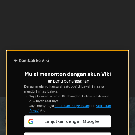
Kembali ke Viki
Mulai menonton dengan akun Viki
Tak perlu berlangganan
Dengan melanjutkan salah satu opsi di bawah ini, saya
mengonfirmasi bahwa:
Saya berusia minimal 18 tahun dan di atas usia dewasa
di wilayah asal saya.
Saya menyetujui
Ketentuan Penggunaan
dan
Kebijakan
Privasi
Viki.