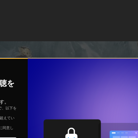
視聴を
す。
で、以下を
を超えてい
に同意し