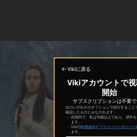
Vikiに戻る
Vikiアカウントで
開始
サブスクリプションは不要で
次のいずれかのオプションで続行すること
確認したものとみなされます：
自国内で、私は18歳以上であり、成年
ます。
Vikiの
利用規約
と
プライバシーポリシー
ます。