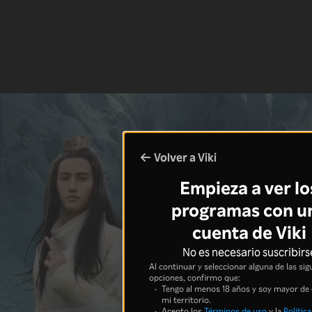
Volver a Viki
Empieza a ver lo
programas con u
cuenta de Viki
No es necesario suscribirs
Al continuar y seleccionar alguna de las sig
opciones, confirmo que:
Tengo al menos 18 años y soy mayor de
mi territorio.
Acepto los
Términos de uso
y la
Política