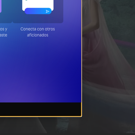
tos y
Conecta con otros
jaste
aficionados