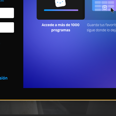
Accede a más de 1000
Guarda tus favori
programas
sigue donde lo de
a
esión