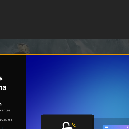
s
na
e
uientes
 edad en
 de