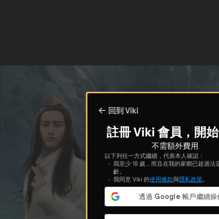
回到 Viki
註冊 Viki 會員，開
不需額外費用
以下列任一方式繼續，代表本人確認：
我至少 18 歲，而且在我的家鄉已超過法
齡。
我同意 Viki 的
使用條款
與
隱私政策
。