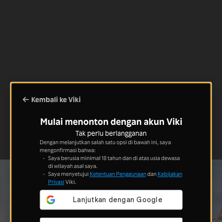
Kembali ke Viki
Mulai menonton dengan akun Viki
Tak perlu berlangganan
Dengan melanjutkan salah satu opsi di bawah ini, saya
mengonfirmasi bahwa:
Saya berusia minimal 18 tahun dan di atas usia dewasa
di wilayah asal saya.
Saya menyetujui
Ketentuan Penggunaan
dan
Kebijakan
Privasi
Viki.