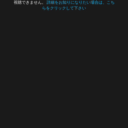
視聴できません。
詳細をお知りになりたい場合は、こち
らをクリックして下さい