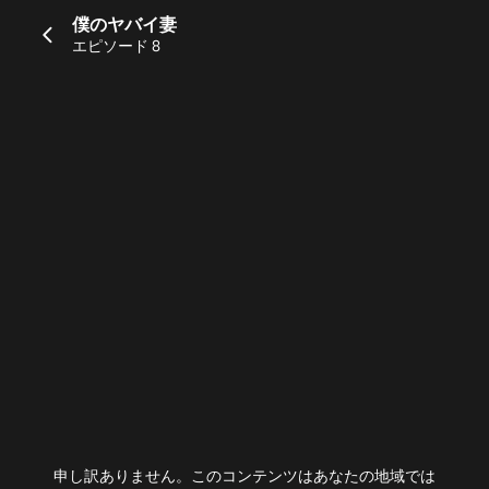
僕のヤバイ妻
エピソード 8
申し訳ありません。このコンテンツはあなたの地域では