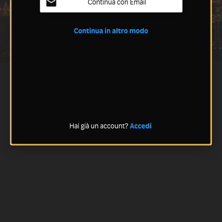
Continua con Email
Continua in altro modo
Hai già un account?
Accedi