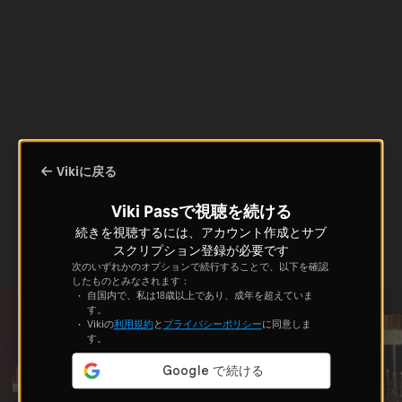
Vikiに戻る
Viki Passで視聴を続ける
続きを視聴するには、アカウント作成とサブ
スクリプション登録が必要です
次のいずれかのオプションで続行することで、以下を確認
したものとみなされます：
自国内で、私は18歳以上であり、成年を超えていま
す。
Vikiの
利用規約
と
プライバシーポリシー
に同意しま
す。