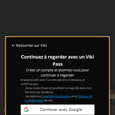
Retourner sur Viki
Continuez à regarder avec un Viki
Pass
Créez un compte et abonnez-vous pour
continuer à regarder
En poursuivant avec l'une des options ci-dessous, je
confirme que :
J'ai au moins 18 ans et j'ai atteint la majorité dans mon
territoire de résidence.
J'accepte les
Conditions d'utilisation
et la
Politique de
confidentialité
de Viki.