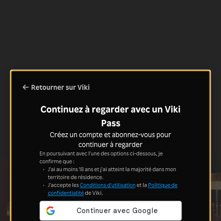
Retourner sur Viki
Continuez à regarder avec un Viki
Pass
Créez un compte et abonnez-vous pour
continuer à regarder
En poursuivant avec l'une des options ci-dessous, je
confirme que :
J'ai au moins 18 ans et j'ai atteint la majorité dans mon
territoire de résidence.
J'accepte les
Conditions d'utilisation
et la
Politique de
confidentialité
de Viki.