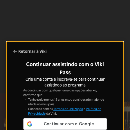
Retornar à Viki
Continuar assistindo com o Viki
Pass
Crie uma conta e inscreva-se para continuar
assistindo ao programa
Ao continuar com qualquer uma das opções abaixo,
confirmo que:
Tenho pelo menos 18 anos e sou considerado maior de
idade no meu país.
Concordo com os
Termos de Utilização
e
Política de
Privacidade
da Viki.