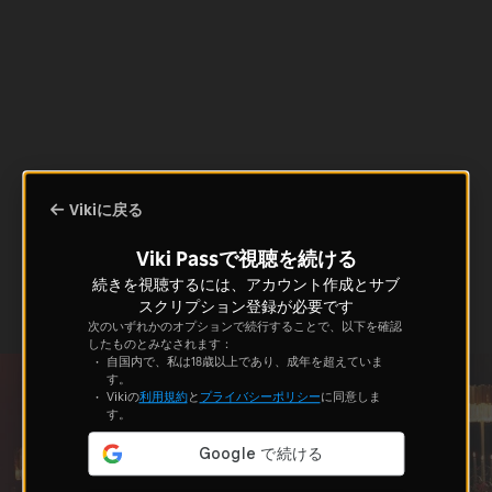
Vikiに戻る
Viki Passで視聴を続ける
続きを視聴するには、アカウント作成とサブ
スクリプション登録が必要です
次のいずれかのオプションで続行することで、以下を確認
したものとみなされます：
自国内で、私は18歳以上であり、成年を超えていま
す。
Vikiの
利用規約
と
プライバシーポリシー
に同意しま
す。