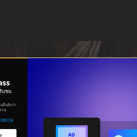
ass
อรับชม
ันยืนยันว่า
รรลุ
ายความ