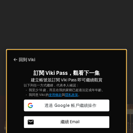
回到 Viki
訂閱 Viki Pass，觀看下一集
建立帳號並訂閱 Viki Pass 即可繼續觀賞
以下列任一方式繼續，代表本人確認：
我至少 18 歲，而且在我的家鄉已超過法定成年年齡。
我同意 Viki 的
使用條款
與
隱私政策
。
繼續 Email