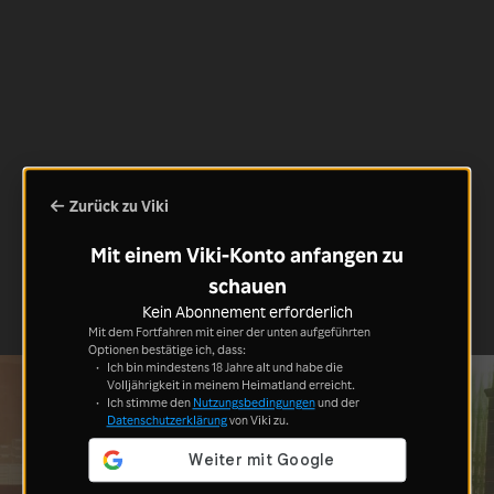
Zurück zu Viki
Mit einem Viki-Konto anfangen zu
schauen
Kein Abonnement erforderlich
Mit dem Fortfahren mit einer der unten aufgeführten
Optionen bestätige ich, dass:
Ich bin mindestens 18 Jahre alt und habe die
Volljährigkeit in meinem Heimatland erreicht.
Ich stimme den
Nutzungsbedingungen
und der
Datenschutzerklärung
von Viki zu.