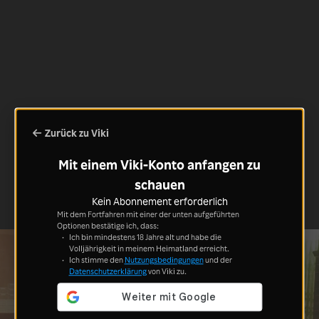
Zurück zu Viki
Mit einem Viki-Konto anfangen zu
schauen
Kein Abonnement erforderlich
Mit dem Fortfahren mit einer der unten aufgeführten
Optionen bestätige ich, dass:
Ich bin mindestens 18 Jahre alt und habe die
Volljährigkeit in meinem Heimatland erreicht.
Ich stimme den
Nutzungsbedingungen
und der
Datenschutzerklärung
von Viki zu.