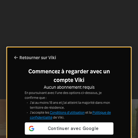
Retourner sur Viki
Commencez à regarder avec un
compte Viki
Aucun abonnement requis
En poursuivant avec l'une des options ci-dessous, je
confirme que :
J'ai au moins 18 ans et j'ai atteint la majorité dans mon
territoire de résidence.
J'accepte les
Conditions d'utilisation
et la
Politique de
confidentialité
de Viki.