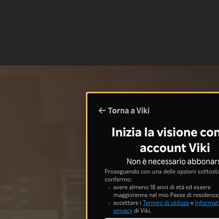
Torna a Viki
Inizia la visione co
account Viki
Non è necessario abbonar
Proseguendo con una delle opzioni sottosta
confermo:
avere almeno 18 anni di età ed essere
maggiorenne nel mio Paese di residenza
accettare i
Termini di utilizzo
e
Informati
privacy
di Viki.