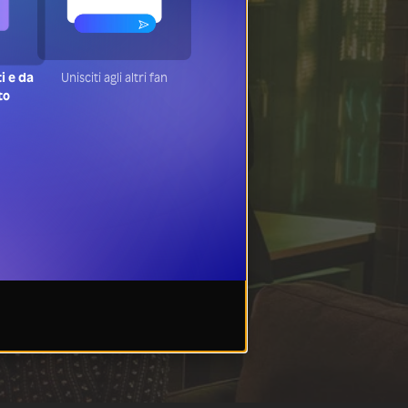
ti e da
Unisciti agli altri fan
to