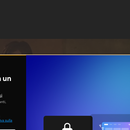
n un
si
nti,
;
va sulla