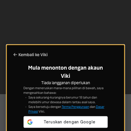
Kembali ke Viki
Mula menonton dengan akaun
Viki
Tiada langganan diperlukan
Dengan meneruskan mana-mana pilihan di bawah, saya
mengesahkan bahawa:
Saya sekurang-kurangnya berumur 18 tahun dan
melebihi umur dewasa dalam rantau asal saya.
Saya bersetuju dengan
Terma Penggunaan
dan
Dasar
Privasi
Viki.