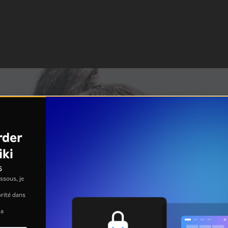
rder
iki
s
ssous, je
jorité dans
la