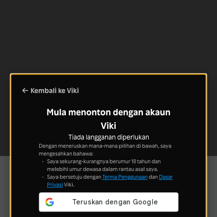
Kembali ke Viki
Mula menonton dengan akaun
Viki
Tiada langganan diperlukan
Dengan meneruskan mana-mana pilihan di bawah, saya
mengesahkan bahawa:
Saya sekurang-kurangnya berumur 18 tahun dan
melebihi umur dewasa dalam rantau asal saya.
Saya bersetuju dengan
Terma Penggunaan
dan
Dasar
Privasi
Viki.