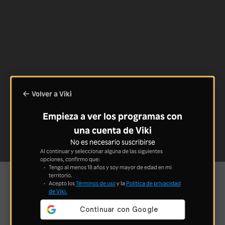
Volver a Viki
Empieza a ver los programas con
una cuenta de Viki
No es necesario suscribirse
Al continuar y seleccionar alguna de las siguientes
opciones, confirmo que:
Tengo al menos 18 años y soy mayor de edad en mi
territorio.
Acepto los
Términos de uso
y la
Política de privacidad
de Viki.