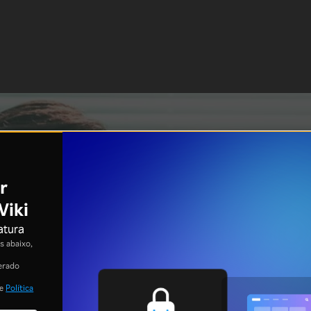
r
Viki
atura
 abaixo,
erado
e
Política