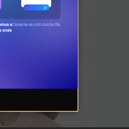
ramas e
Conecte-se com outros fãs
de onde