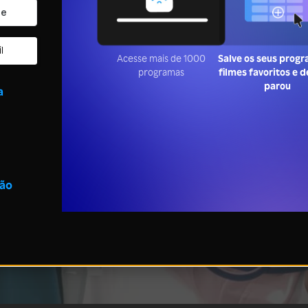
l
Acesse mais de 1000
Salve os seus prog
programas
filmes favoritos e 
parou
a
são