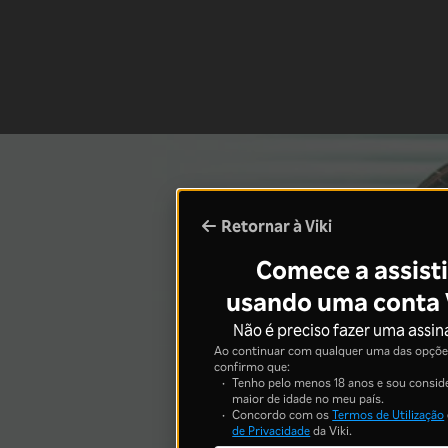
Retornar à Viki
Comece a assisti
usando uma conta 
Não é preciso fazer uma assin
Ao continuar com qualquer uma das opções
confirmo que:
Tenho pelo menos 18 anos e sou consid
maior de idade no meu país.
Concordo com os
Termos de Utilização
de Privacidade
da Viki.